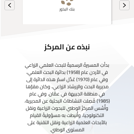
بنك البذور
نبذه عن المركز
بدأتِ المسيرةُ الرسميةُ للبحث العلمي الزراعي
في الأردن عام (1958) بدائرة البحث العلمي،
وفي عام (1970) عُدِّل اسمُ هذه الدائرة إلى
مديرية البحث والإرشاد الزراعي، وكان مقرُّها
في منطقة الجبيهة في عمّان. وفي عام
(1985) فُصِلت النشاطاتُ البحثية عن المديرية،
وأُسِّس المركزُ الوطني للبحوث الزراعية ونقل
التكنولوجيا، وأُنيطت به مسؤوليةُ القيام
بالأبحاث العلمية الزراعية ونقل التقنية على
المستوى الوطني.