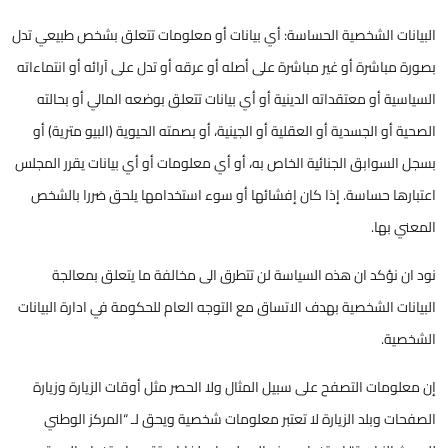
البيانات الشخصية الحساسة: أي بيانات أو معلومات تتعلق بشخص طبيعي تدل
بصورة مباشرة أو غير مباشرة على أصله أو عرقه أو تدل على آرائه أو انتماءاته
السياسية أو معتقداته الدينية أو أي بيانات تتعلق بوضعه المالي أو بحالته
الصحية أو الجسدية أو العقلية أو الجينية، أو بصمته الحيوية (البيو مترية) أو
بسجل السوابق الجنائية الخاص به، أو أي معلومات أو أي بيانات يقرر المجلس
اعتبارها حساسة. إذا كان إفشائها أو سوء استخدامها يلحق ضررا بالشخص
المعني بها.
نود ان نؤكد ان هذه السياسة لن تتطرق الى مخالفة ما يتعلق بمعالجة
البيانات الشخصية بهدف الاتساق مع التوجه العام للحكومة في ادارة البيانات
الشخصية.
إن معلومات التصفح على سبيل المثال ولا الحصر مثل أوقات الزيارة وزيارة
الصفحات وبلد الزيارة لا تعتبر معلومات شخصية ويحق لـ “المركز الوطني