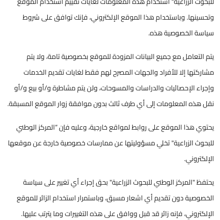
للبحوث الزراعية" استخدام هذه المعلومات لغايات تقييم استخدام الموقع
وتحسينها. وباستخدام هذا الموقع الإلكتروني، فإنك توافق على شروط
سياسة الخصوصية هذه.
يتم التعامل مع جميع البيانات المزودة للموقع بخصوصية تامة، ولا يتم
مشاركتها إلا للأفراد والجهات ‏المصرح لهم فقط لغايات تقديم الخدمات
وإجراء الإحصائيات والدراسات والمسوحات، ولن يتم مشاطرة و/أو بيع و/أو
نقل هذه المعلومات إلى أي طرف ثالث بدون موافقة زوار الموقع المسبقة.
يحتوي هذا الموقع على روابط لمواقع خارجية، وعليه فإن “المركز الوطني
للبحوث الزراعية" تخلي مسؤوليتها عن ممارسات خصوصية خارجة عن موقعها
الإلكتروني.
يحتفظ "المركز الوطني للبحوث الزراعية" بحق إجراء أي تغيير على سياسة
الخصوصية دون تقديم أي اشعار مسبق، وباستمرار استخدام الزائر للموقع
الإلكتروني، فإنه زائر قد قبل ووافق على هذه التغييرات وما يترتب عليها.