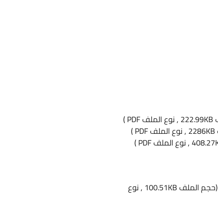
PD )
 )
(حجم الملف 100.51KB , نوع